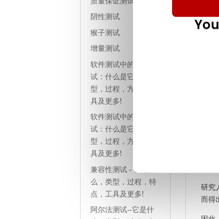
质量保证测试
近 
阴性测试
员的
You
猴子测试
因此
增量测试
力。
软件测试中的浸泡测
试：什么是它，类
3
型，过程，方法，工
具及更多!
软件测试中的压力测
对全
试：什么是它，类
点。
型，过程，方法，工
具及更多!
据预
市场
兼容性测试 - 它是什
么，类型，过程，特
研究
点，工具及更多!
而得
阿尔法测试--它是什
因此