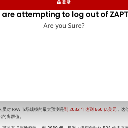
登录
40% 的复合年增长率（CAGR）令人吃惊，只有人工智能和制药业等
看法就不那么乐观了。 例如，有人预测该行业的
年复合增长率将接近 
 are attempting to log out of ZAPT
，根据各营销情报公司的平均值，我们可以说
RPA 的年复合增长率约为
Are you Sure?
.未来机器人流程自动化市场规模
球机器人流程自动化市场规模的预测是乐观的。 随着采用和用例的增加
测，
到 2030 年，RPA
的规模将
达到 134 亿美元。
不过，其他分析师
规模约为
250 亿美元
。
人员对 RPA 市场规模的最大预测是
到 2032 年达到 660 亿美元
，这
出的离群值。
，可以有把握地预测，
到 2030 年
，机器人流程自动化 RPA 的未来