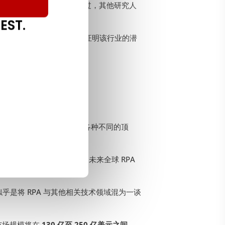
尖端行业才能与之媲美。 不过，其他研究人
28%
。
EST.
 25% 至 35%，
这足以证明该行业的潜
，RPA 技术将被嵌入到各种不同的顶
认为该行业潜力更大，预测未来全球 RPA
似乎是将 RPA 与其他相关技术领域混为一谈
市场规模将在
130 亿至 250 亿美元之间。