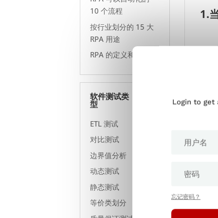
10 个流程
1
按行业划分的 15 大
RPA 用途
据多
RPA 的定义和含义
字
似
有关 
行业
软件测试类
Login to get
型
流程
ETL 测试
虽然
间
。
对比测试
边界值分析
动态测试
2.
静态测试
忘记密码？
等价类划分
机器