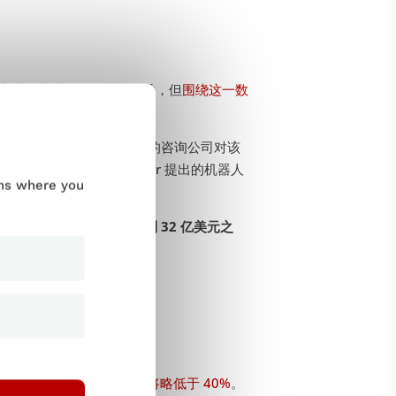
 这些估计总是存在一些差异，但
围绕这一数
限 2023》报告。 这家受人尊敬的咨询公司对该
们需要注意的是，Gartner 提出的机器人
ums where you
常引用的数字是
28 亿美元到 32 亿美元之
析师认为，
RPA 的年增长率将略低于 40%
。