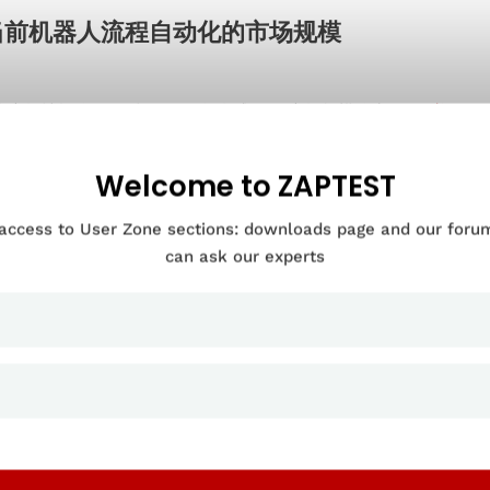
.当前机器人流程自动化的市场规模
家市场情报公司预测，2023 年全球 RPA 市场规模约为
30 亿美元
。
乎达成了
一些基本共识
。
Welcome to ZAPTEST
Gartner RPA 市场规模的估计，请参阅《Gartner RPA 魔力象
最终用户软件支出的估价为 28 亿美元，高于上一年的 22 亿美元。 我
 access to User Zone sections: downloads page and our for
自动化市场规模是指 2022 年。
can ask our experts
市场情报公司肯定会发布更高的市场规模估计，如
50
亿美元，但最
RPA 行业的增长
人流程自动化行业将在未来几年实现惊人的增长。 事实上，一些分