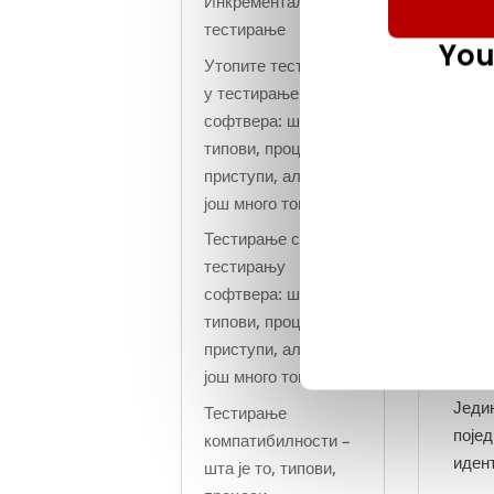
Инкрементално
иден
тестирање
тест
You
Утопите тестирање
у тестирање
софтвера: шта је то,
типови, процеси,
приступи, алати и
још много тога!
Тестирање стреса у
тестирању
софтвера: шта је то,
У ве
типови, процеси,
тест
приступи, алати и
функ
још много тога!
Једи
Тестирање
појед
компатибилности –
иден
шта је то, типови,