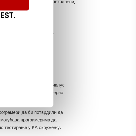
о, ако су елементи кода покварени,
де где је грешка.
EST.
рање беле кутије
ову верзију софтвера у циклус
а би се верификовало интерно
програмери да би потврдили да
 омогућава програмерима да
но тестирање у КА окружењу.