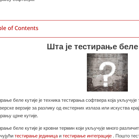
ble of Contents
Шта је тестирање беле 
рање беле кутије је техника тестирања софтвера која укључује 
ерске верзије за разлику од екстерних излаза или искуства крај
рању црне кутије.
ирање беле кутије је кровни термин који укључује много различ
чујући
тестирање јединица
и
тестирање интеграције
. Пошто тес