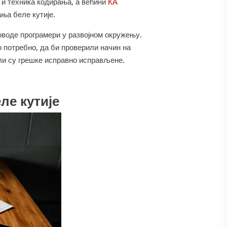
 и техника кодирања, а већини
КА
ња беле кутије.
оводе програмери у развојном окружењу.
о потребно, да би проверили начин на
ли су грешке исправно исправљене.
ле кутије