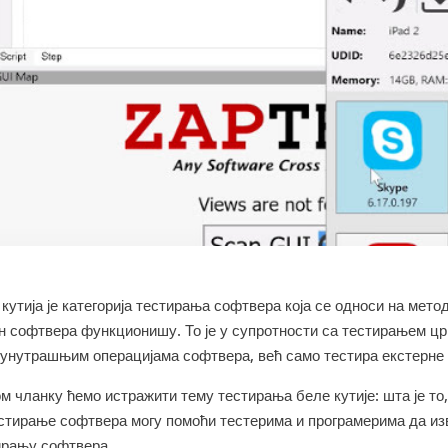
кутија је категорија тестирања софтвера која се односи на мето
н софтвера функционишу. То је у супротности са тестирањем црне
 унутрашњим операцијама софтвера, већ само тестира екстерне
м чланку ћемо истражити тему тестирања беле кутије: шта је то
естирање софтвера могу помоћи тестерима и програмерима да из
ирању софтвера.