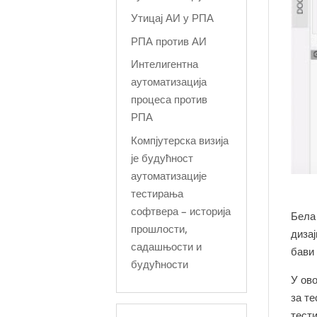
Утицај АИ у РПА
РПА против АИ
Интелигентна
аутоматизација
процеса против
РПА
Компјутерска визија
је будућност
аутоматизације
тестирања
софтвера – историја
Бела 
прошлости,
дизај
садашњости и
бави
будућности
У ово
за т
тест