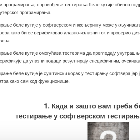
 и програмирања, спровођење тестирања беле кутије обично по
јутерског програмирања.
ирање беле кутије у софтверском инжењерингу може укључивати 
вера како би се верификовао улазно-излазни ток и проверио ди
вера.
ирање беле кутије омогућава тестерима да прегледају унутраш
верификује да улазни подаци резултирају специфичним, очекива
рање беле кутије је суштински корак у тестирању софтвера јер ј
атра како сам код функционише.
1. Када и зашто вам треба б
тестирање у софтверском тестирањ