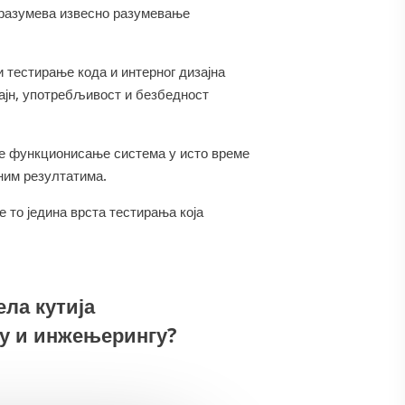
дразумева извесно разумевање
тестирање кода и интерног дизајна
зајн, употребљивост и безбедност
ње функционисање система у исто време
ним резултатима.
е то једина врста тестирања која
ела кутија
у и инжењерингу?