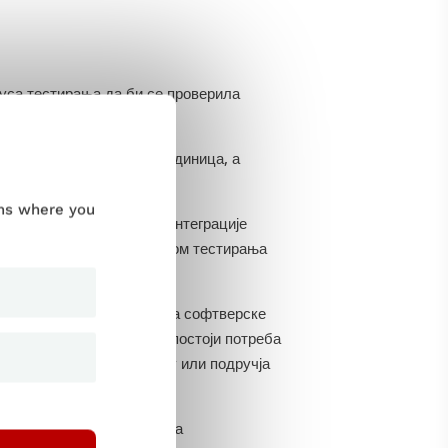
уса тестирања да би се проверила
ри спроводе тестирање јединица, а
ums where you
 кутије, док тестирање интеграције
е генерално сматра обликом тестирања
ц
за проверу интерног рада софтверске
а покривеност тестом ако постоји потреба
и делови кода функционишу или подручја
љно тестирани.
акође се могу користити за