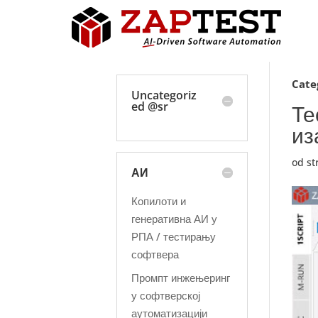
Cate
Uncategoriz
ed @sr
Те
из
od s
АИ
Копилоти и
генеративна АИ у
РПА / тестирању
софтвера
Промпт инжењеринг
у софтверској
аутоматизацији