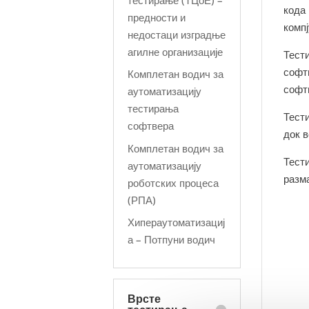
кода
предности и
комп
недостаци изградње
агилне организације
Тест
софт
Комплетан водич за
софт
аутоматизацију
тестирања
Тест
софтвера
док 
Комплетан водич за
Тести
аутоматизацију
разм
роботских процеса
(РПА)
Хипераутоматизациј
а – Потпуни водич
Врсте