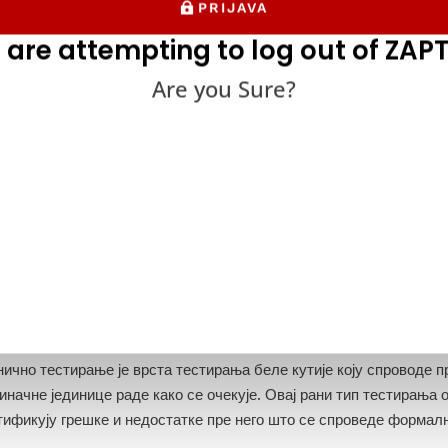
тификацију безбедносних пропуста и других рањивости. Исто так
PRIJAVA
ирање беле кутије може помоћи софтверским инжењерима да одре
 are attempting to log out of ZAPT
Are you Sure?
2. Када не морате да радите тести
ћини случајева, када софтверски инжењери и тестери стављају н
ирања, неопходна је одређена количина тестирања беле кутије д
ционисање кода.
нично тестирање је врста тестирања беле кутије коју спроводе 
иначне јединице раде како се очекује. Овај рани тип тестирања
тификују грешке и недостатке пре него што се спроведе формал