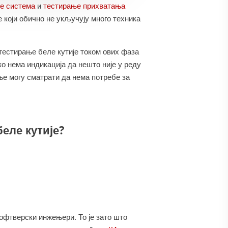
е система
и
тестирање прихватања
 који обично не укључују много техника
 тестирање беле кутије током ових фаза
о нема индикација да нешто није у реду
ање могу сматрати да нема потребе за
беле кутије?
офтверски инжењери. То је зато што