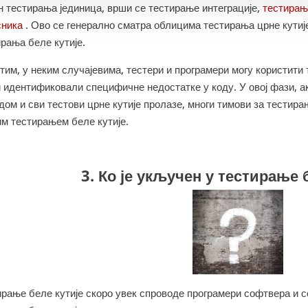
н тестирања јединица, врши се тестирање интеграције,
тестирањ
сника
. Ово се генерално сматра облицима тестирања црне кутије
рања беле кутије.
тим, у неким случајевима, тестери и програмери могу користити
 идентификовали специфичне недостатке у коду. У овој фази, ак
дом и сви тестови црне кутије пролазе, многи тимови за тестир
м тестирањем беле кутије.
3. Ко је укључен у тестирање 
ирање беле кутије скоро увек спроводе програмери софтвера и с