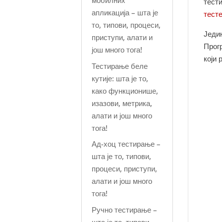
мобилних
тест
апликација – шта је
тест
то, типови, процеси,
Једи
приступи, алати и
Прогр
још много тога!
који
Тестирање беле
кутије: шта је то,
како функционише,
изазови, метрика,
алати и још много
тога!
Ад-хоц тестирање –
шта је то, типови,
процеси, приступи,
алати и још много
тога!
Ручно тестирање –
шта је то, типови,