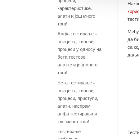
процеси,
Нако
карактеристике,
кори
алати и још много
тести
тога!
Међу
Алфа тестирање –
да би
шта је то, типови,
са ко
процеси у односу на
даљи
бета тестове,
алатке и још много
тога!
Бета тестирање –
шта је то, типови,
процеси, приступи,
алати, наспрам
алфа тестирања и
још много тога!
Тестирање
Тест