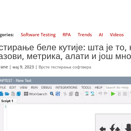
gories:
Software Testing
RPA
Trends
AI
Videos
стирање беле кутије: шта је то
азови, метрика, алати и још мно
trane
|
мај 9, 2023
|
Врсте тестирања софтвера