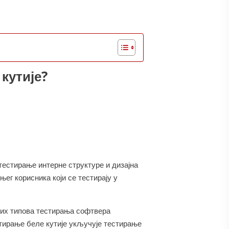
кутије?
тестирање интерне структуре и дизајна
њег корисника који се тестирају у
итих типова тестирања софтвера
тирање беле кутије укључује тестирање