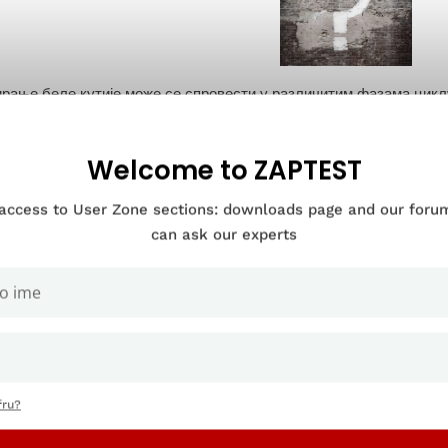
ирање беле кутије може се спровести у различитим фазама цикл
ија интерног кода и структуре.
ешће, тестирање беле кутије се дешава када програмери и тесте
Welcome to ZAPTEST
ад и током тестирања интеграције.
 access to User Zone sections: downloads page and our for
ефиницији, тестирање јединица се сматра врстом тестирања беле
can ask our experts
 да дели карактеристике
тестирања и беле и црне кутије
, али с
кутије.
протном, тестирање беле кутије се такође може користити
ад хо
је. Тестирање беле кутије је најекономичнији начин да се повећ
м, а такође је и једноставан начин да се провери како одређен
ирања софтверске верзије за које тестери сумњају да су недово
fru?
лни прегледи кода, који се спроводе тестирањем беле кутије, т