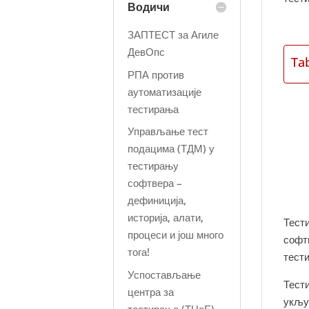
Водичи
ЗАПТЕСТ за Агиле
ДевОпс
Ta
РПА против
аутоматизације
тестирања
Управљање тест
подацима (ТДМ) у
тестирању
софтвера –
дефиниција,
историја, алати,
Тести
процеси и још много
софтв
тога!
тести
Успостављање
Тест
центра за
укљу
тестирање (ТЦоЕ) –