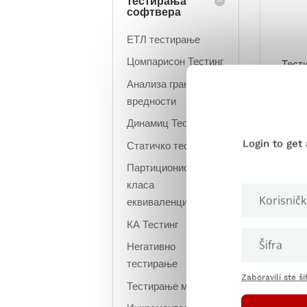
тестирања
софтвера
ЕТЛ тестирање
Цомпарисон Тестинг
Тест
функц
Анализа граничних
вредности
Најч
Динамиц Тестинг
понек
Login to get
Статичко тестирање
По д
Партиционисање
може
класа
црне 
еквиваленције
У су
КА Тестинг
верзи
Негативно
за ти
тестирање
тест
Zaboravili ste ši
Тестирање мајмуна
Форма