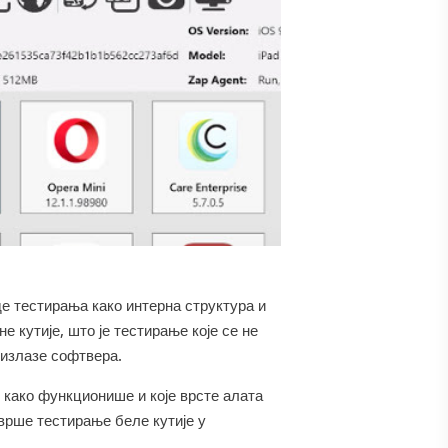
де тестирања како интерна структура и
 кутије, што је тестирање које се не
 излазе софтвера.
, како функционише и које врсте алата
врше тестирање беле кутије у