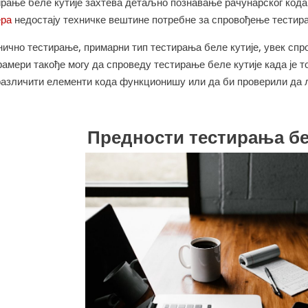
ирање беле кутије захтева детаљно познавање рачунарског кода
ера
недостају техничке вештине потребне за спровођење тестира
нично тестирање, примарни тип тестирања беле кутије, увек спр
амери такође могу да спроведу тестирање беле кутије када је т
 различити елементи кода функционишу или да би проверили да 
Предности тестирања бе