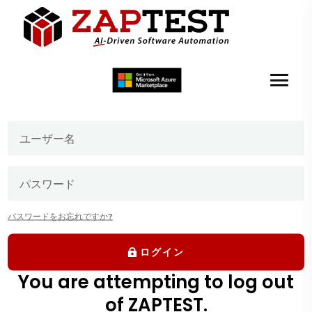
Welcome to ZAPTEST
Login to get access to User Zone sections: downloads
page and our forums where you can ask our experts
Categories:
Software Testing
RPA
Trends
AI
Videos
Courses
Subscribe
RPA（ロボティック・プ
ロセス・オートメーショ
ン）ソフトウェアとは？
パスワードをお忘れですか?
執筆者
|
8月 24, 2023
|
ロボティック・プロセス・オー
ログイン
トメーション
You are attempting to log out
of ZAPTEST.