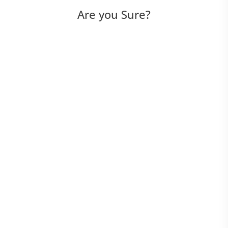
Are you Sure?
ロボティック・プロセス・オートメーション（RPA）
ソフトウェア
は、通常手作業で行われる作業を自動
化するためのツール群について説明している。 ロボ
ティック・オートメーション・ソフトウェアとは何
か」という問いに答える入門書が必要なら、この記
事をどうぞ。