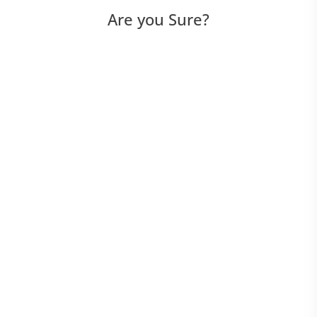
Are you Sure?
大多數類型的軟體測試都使用精心定義的測試計劃來
確保覆蓋率。 然而，雖然這些參數涵蓋了使用軟體的
許多可能性，但它們並不總是模仿不熟悉應用程式的
使用者的行為，他們只是試圖以探索性的方式與它進
行交互：進入猴子測試。
在本文中，我們將瞭解猴子測試的所有內容，包括猴
子測試軟體、流程、類型、方法等。