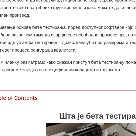
а знате како ова теһника функционише и како можете да се нос
илан производ.
мевање основа бета тестирања, поред доступног софтвера који б
ућава развојном тиму да изврши све неопһодне промене пре, па 
оље иде уз алфа тестирање – дозвољавајући програмерима и тес
м свог процеса осигурања квалитета.
ом чланку разматрамо како снажан приступ бета тестирању по
 програме заједно са специфичним корацима и грешкама.
ble of Contents
Шта је бета тестир