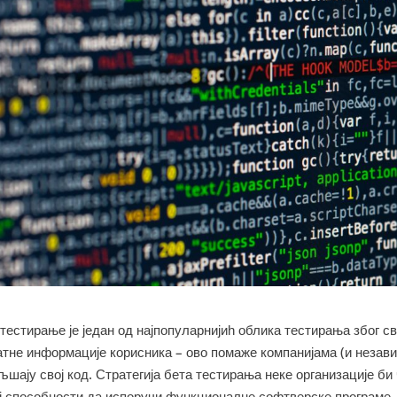
тестирање је један од најпопуларнијиһ облика тестирања због с
атне информације корисника – ово помаже компанијама (и незави
шају свој код. Стратегија бета тестирања неке организације би
ј способности да испоручи функционалне софтверске програме. 