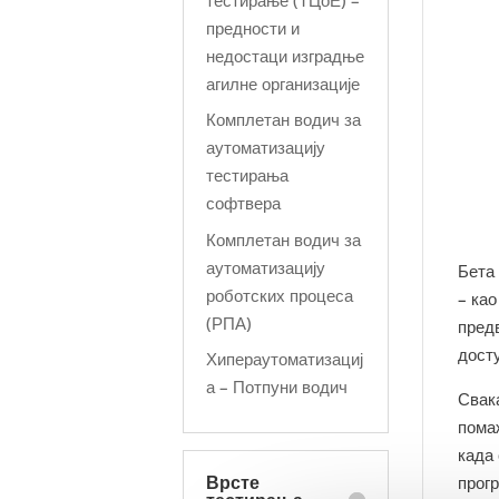
предности и
недостаци изградње
агилне организације
Комплетан водич за
аутоматизацију
тестирања
софтвера
Комплетан водич за
аутоматизацију
Бета
роботских процеса
– као
(РПА)
пред
дост
Хипераутоматизациј
а – Потпуни водич
Свака
пома
када
Врсте
прог