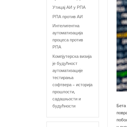
Утицај АИ у РПА
РПА против АИ
Интелигентна
аутоматизација
процеса против
РПА
Компјутерска визија
је будућност
аутоматизације
тестирања
софтвера – историја
прошлости,
садашњости и
Бета 
будућности
повр
побољ
њено