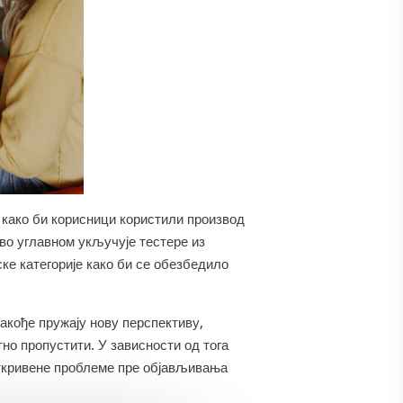
 како би корисници користили производ
Ово углавном укључује тестере из
ке категорије како би се обезбедило
такође пружају нову перспективу,
но пропустити. У зависности од тога
откривене проблеме пре објављивања