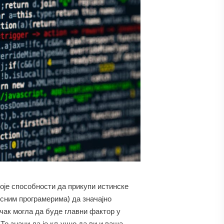
воје способности да прикупи истинске
сним програмерима) да значајно
 чак могла да буде главни фактор у
То значи да је кључно да ви и ваша