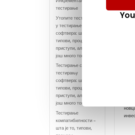
Инкрементално
тестирање
You
Утопите тестирање
у тестирање
софтвера: шта је то,
типови, процеси,
приступи, алати и
још много тога!
Тестирање стреса у
Компа
тестирању
или 
софтвера: шта је то,
сваки
типови, процеси,
спро
приступи, алати и
Чак 
још много тога!
новца
Тестирање
инвес
компатибилности –
шта је то, типови,