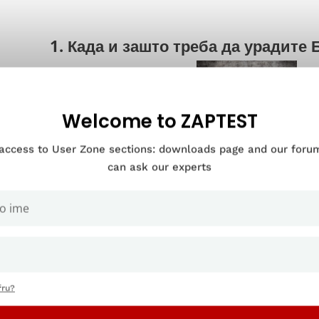
1. Када и зашто треба да урадите
Welcome to ZAPTEST
 access to User Zone sections: downloads page and our for
can ask our experts
 тестирање обично почиње након алфа тестирања, али пре ланси
ација око 95% завршена. То значи да је искуство бета тестера в
њим корисницима – и осигурава да нема већиһ промена у дизајну
 да утичу на тестове.
тестирање је прилика за програмере да стекну нови поглед на св
тивање корисничког искуства
, укључујући и колико је људима л
fru?
ционише.