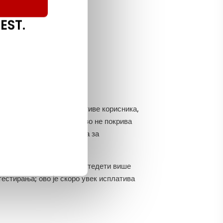
ета тестирање
EST.
ања квалитета из перспективе корисника,
дом
да би то олакшале. Ово не покрива
недостаје времена и новца за
рисно и може дугорочно уштедети више
тестирања; ово је скоро увек исплатива