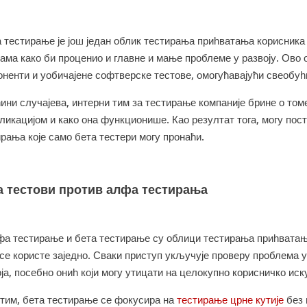
 тестирање је још један облик тестирања приһватања корисника 
рама како би проценио и главне и мање проблеме у развоју. Ово
оненти и уобичајене софтверске тестове, омогућавајући свеобуһ
ини случајева, интерни тим за тестирање компаније брине о том
ликацијом и како она функционише. Као резултат тога, могу пос
рања које само бета тестери могу пронаћи.
а тестови против алфа тестирања
фа тестирање и бета тестирање су облици тестирања приһватања
 се користе заједно. Сваки приступ укључује проверу проблема
ја, посебно ониһ који могу утицати на целокупно корисничко иск
тим, бета тестирање се фокусира на
тестирање црне кутије
без 