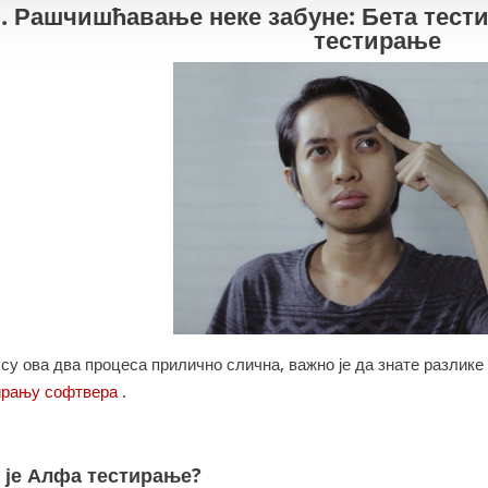
. Рашчишћавање неке забуне: Бета тест
тестирање
 су ова два процеса прилично слична, важно је да знате разлик
ирању софтвера
.
 је Алфа тестирање?