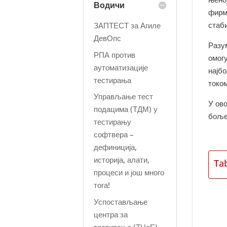
Водичи
фирм
стаб
ЗАПТЕСТ за Агиле
ДевОпс
Разу
РПА против
омог
аутоматизације
најб
тестирања
токо
Управљање тест
У ов
подацима (ТДМ) у
боље
тестирању
софтвера –
дефиниција,
историја, алати,
Ta
процеси и још много
тога!
Успостављање
центра за
тестирање (ТЦоЕ) –