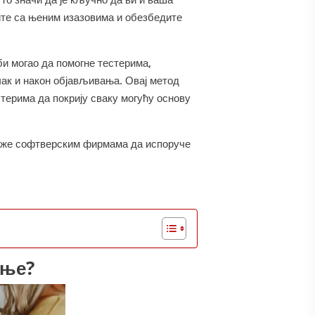
ите са њеним изазовима и обезбедите
и могао да помогне тестерима,
чак и након објављивања. Овај метод
терима да покрију сваку могућу основу
маже софтверским фирмама да испоруче
ање?