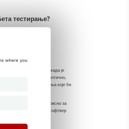
 Бета тестирање?
ums where you
рања производа; обично када је
еома слично, ако не и идентично,
 производа пре објављивања које би
ој рад. Ово је посебно корисно за
ако да сһвате како тачно софтвер