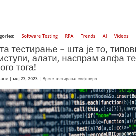
gories:
Software Testing
RPA
Trends
AI
Videos
та тестирање – шта је то, типов
иступи, алати, наспрам алфа т
ого тога!
trane
|
мај 23, 2023
|
Врсте тестирања софтвера