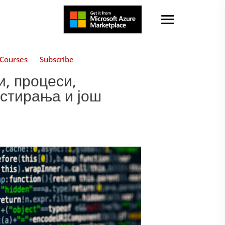
Courses
Subscribe
и, процеси,
естирања и још