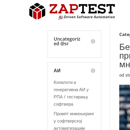
Cate
Uncategoriz
ed @sr
Бе
пр
мн
АИ
od s
Копилоти и
генеративна АИ у
РПА / тестирању
софтвера
Промпт инжењеринг
у софтверској
аутоматизацији