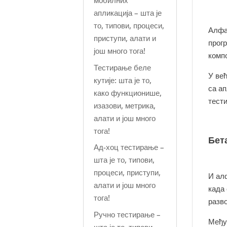
мобилних
апликација – шта је
то, типови, процеси,
Алфа
приступи, алати и
прог
још много тога!
комп
Тестирање беле
У већ
кутије: шта је то,
са ап
како функционише,
тести
изазови, метрика,
алати и још много
тога!
Бет
Ад-хоц тестирање –
шта је то, типови,
процеси, приступи,
И ал
алати и још много
када
тога!
разво
Ручно тестирање –
Међу
шта је то, типови,