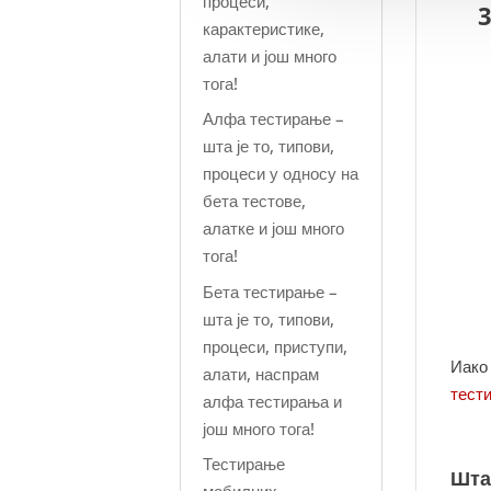
процеси,
3
карактеристике,
алати и још много
тога!
Алфа тестирање –
шта је то, типови,
процеси у односу на
бета тестове,
алатке и још много
тога!
Бета тестирање –
шта је то, типови,
процеси, приступи,
Иако
алати, наспрам
тест
алфа тестирања и
још много тога!
Тестирање
Шта