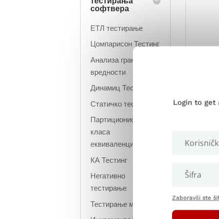
тестирања
софтвера
ЕТЛ тестирање
Цомпарисон Тестинг
Анализа граничних
вредности
Динамиц Тестинг
Login to get
Статичко тестирање
Бета
Партиционисање
аплик
класа
крај
еквиваленције
могле
КА Тестинг
Бета 
Негативно
испи
тестирање
Zaboravili ste ši
функ
Тестирање мајмуна