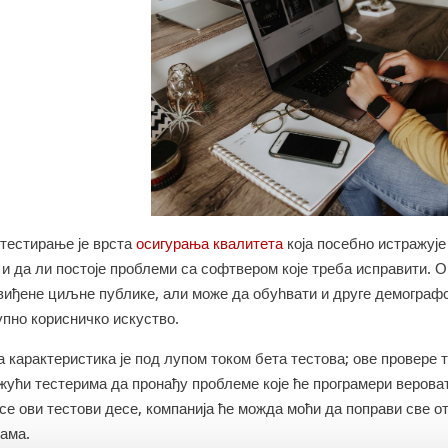
 тестирање је врста
осигурања квалитета
која посебно истражује
 и да ли постоје проблеми са софтвером које треба исправити. 
виђене циљне публике, али може да обуһвати и друге демографс
упно корисничко искуство.
 карактеристика је под лупом током бета тестова; ове провере 
жући тестерима да пронађу проблеме које ће програмери вероват
 се ови тестови десе, компанија ће можда моћи да поправи све 
рама.