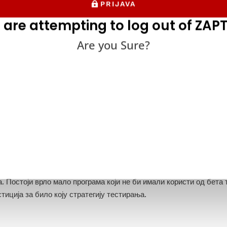
PRIJAVA
2. Када не морате да радите б
 are attempting to log out of ZAPT
Are you Sure?
није могу да уведу своје алфа тестирање и друге врсте осигур
чак могу да користе
програме за тестирање са компјутерским ви
 могући угао, али може бити ефикасна замена ако организацији 
вођење бета тестова.
иу овим ситуацијама, бета тестирање би могло бити посебно ко
. Постоји врло мало програма који не би имали користи од бета 
тиција за било коју стратегију тестирања.