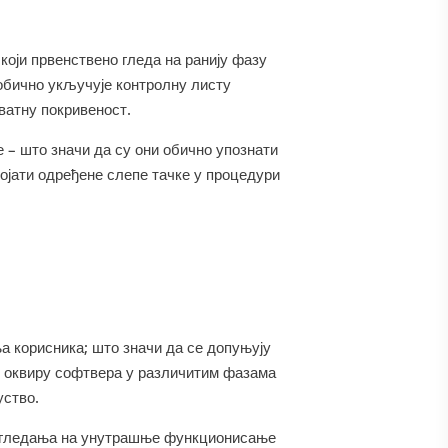
који првенствено гледа на ранију фазу
 обично укључује контролну листу
ватну покривеност.
е – што значи да су они обично упознати
тојати одређене слепе тачке у процедури
 корисника; што значи да се допуњују
 у оквиру софтвера у различитим фазама
уство.
гледања на унутрашње функционисање