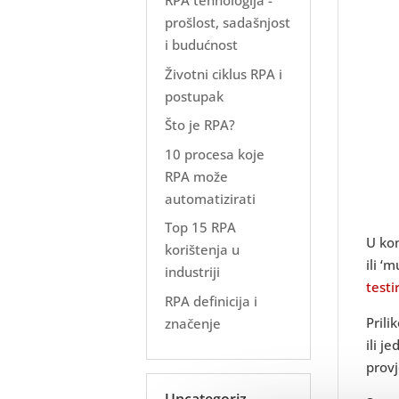
RPA tehnologija -
prošlost, sadašnjost
i budućnost
Životni ciklus RPA i
postupak
Što je RPA?
10 procesa koje
RPA može
automatizirati
Top 15 RPA
U kon
korištenja u
ili ‘
industriji
testi
RPA definicija i
Prili
značenje
ili j
provj