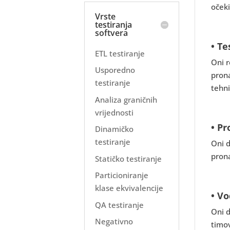
očeki
Vrste
testiranja
softvera
• Te
ETL testiranje
Oni r
Usporedno
prona
testiranje
tehni
Analiza graničnih
vrijednosti
• Pr
Dinamičko
testiranje
Oni d
prona
Statičko testiranje
Particioniranje
klase ekvivalencije
• Vo
QA testiranje
Oni d
Negativno
timov