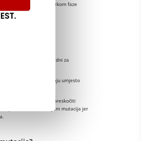
o najbolje funkcionira tijekom faze
EST.
nje
e bijele kutije nisu prikladni za
utiji – u kojem bi se slučaju umjesto
testiranja.
ajno, zbog čega bi mogle preskočiti
bići potrebu za testiranjem mutacija jer
a.