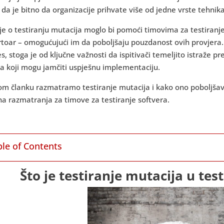
 da je bitno da organizacije prihvate više od jedne vrste tehnika
e o testiranju mutacija moglo bi pomoći timovima za testiranje 
toar – omogućujući im da poboljšaju pouzdanost ovih provjera. Te
s, stoga je od ključne važnosti da ispitivači temeljito istraže p
a koji mogu jamčiti uspješnu implementaciju.
m članku razmatramo testiranje mutacija i kako ono poboljšava
na razmatranja za timove za testiranje softvera.
ble of Contents
Što je testiranje mutacija u tes