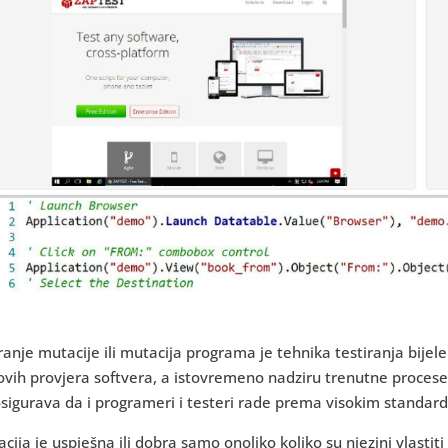
ranje mutacije ili mutacija programa je tehnika testiranja bije
ovih provjera softvera, a istovremeno nadziru trenutne procese 
osigurava da i programeri i testeri rade prema visokim standar
acija je uspješna ili dobra samo onoliko koliko su njezini vlastit