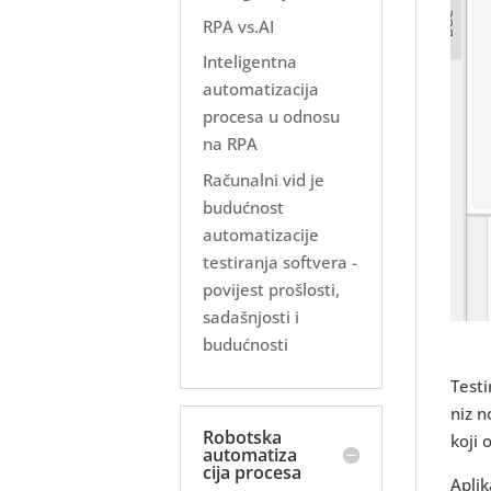
RPA vs.AI
Inteligentna
automatizacija
procesa u odnosu
na RPA
Računalni vid je
budućnost
automatizacije
testiranja softvera -
povijest prošlosti,
sadašnjosti i
budućnosti
Testi
niz n
Robotska
koji 
automatiza
cija procesa
Aplik