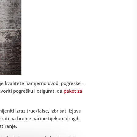
nje kvalitete namjerno uvodi pogreške –
stvoriti pogrešku i osigurati da
paket za
niti izraz true/false, izbrisati izjavu
irati na brojne načine tijekom drugih
stiranje.