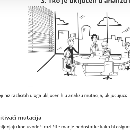
3. Tko je uključen u analizu
ji niz različitih uloga uključenih u analizu mutacija, uključujući:
pitivači mutacija
ijenjaju kod uvodeći različite manje nedostatke kako bi osigura