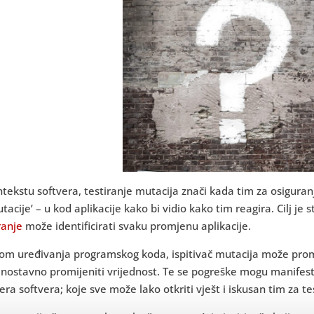
tekstu softvera, testiranje mutacija znači kada tim za osigura
mutacije’ – u kod aplikacije kako bi vidio kako tim reagira. Cilj je 
ranje
može identificirati svaku promjenu aplikacije.
kom uređivanja programskog koda, ispitivač mutacija može promije
ednostavno promijeniti vrijednost. Te se pogreške mogu manifest
era softvera; koje sve može lako otkriti vješt i iskusan tim za te