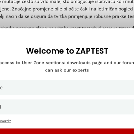
mutacije često su vrlo male, što omogućuje ispitivaču koji mut
ene. Značajne promjene bile bi očite čak i na letimičan pogle
lji način da se osigura da tvrtka primjenjuje robusne prakse tes
ehnika posebno gleda na učinkovitost testnih slučajeva tima; 
ivanju. Tim također može koristiti
softver za automatizaciju
treć
 slučaju testiranje mutacija gleda na to koliko dobro ova plat
Welcome to ZAPTEST
rama.
 access to User Zone sections: downloads page and our for
can ask our experts
Kada trebate napraviti mutacijsko testir
i da je cilj testiranja mutacija potvrditi i poboljšati trenutne
pr
 timovi to provedu rano u fazi testiranja. To znači da ako paket
ificirati i ‘ubiti’ mutante, ima dovoljno vremena da se naprav
cedurama testiranja organizacije.
sword?
i da je ovo vrlo svestrana metoda, testiranje mutacija primjenj