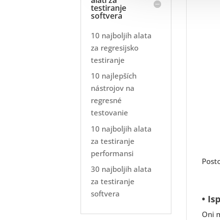
testiranje
softvera
10 najboljih alata
za regresijsko
testiranje
10 najlepších
nástrojov na
regresné
testovanie
10 najboljih alata
za testiranje
performansi
Posto
30 najboljih alata
za testiranje
softvera
• Is
Oni m