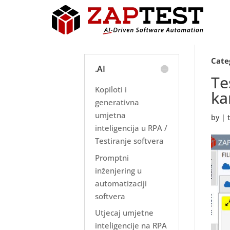
Cate
.AI
Te
Kopiloti i
ka
generativna
umjetna
by
|
inteligencija u RPA /
Testiranje softvera
Promptni
inženjering u
automatizaciji
softvera
Utjecaj umjetne
inteligencije na RPA