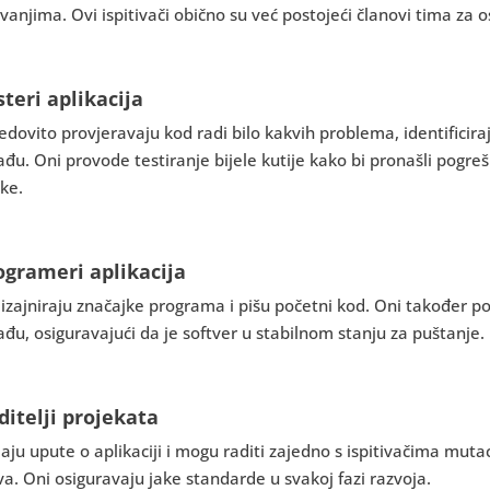
vanjima. Ovi ispitivači obično su već postojeći članovi tima za o
steri aplikacija
edovito provjeravaju kod radi bilo kakvih problema, identificiraju
đu. Oni provode testiranje bijele kutije kako bi pronašli pogrešk
ke.
ogrameri aplikacija
izajniraju značajke programa i pišu početni kod. Oni također po
đu, osiguravajući da je softver u stabilnom stanju za puštanje.
ditelji projekata
aju upute o aplikaciji i mogu raditi zajedno s ispitivačima mutaci
a. Oni osiguravaju jake standarde u svakoj fazi razvoja.