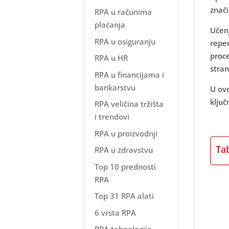
znači
RPA u računima
plaćanja
Učenj
RPA u osiguranju
reper
proce
RPA u HR
stran
RPA u financijama i
bankarstvu
U ovo
ključ
RPA veličina tržišta
i trendovi
RPA u proizvodnji
Ta
RPA u zdravstvu
Top 10 prednosti
RPA
Top 31 RPA alati
6 vrsta RPA