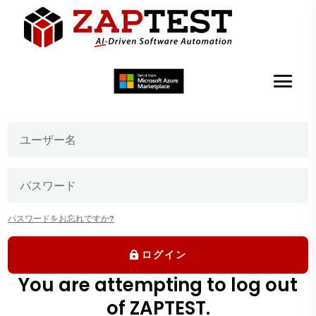
Welcome to ZAPTEST
Login to get access to User Zone sections: downloads
page and our forums where you can ask our experts
パスワードをお忘れですか?
ログイン
You are attempting to log out
of ZAPTEST.